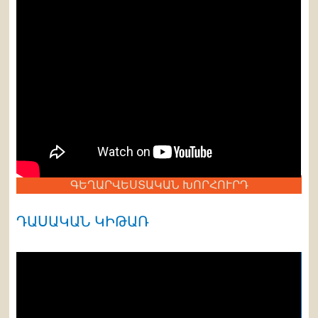
ԳԵՂԱՐՎԵՍՏԱԿԱՆ ԽՈՐՀՈՒՐԴ
ԴԱՍԱԿԱՆ ԿԻԹԱՌ