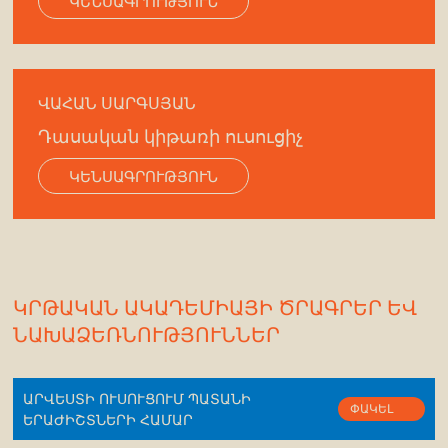
ԿԵՆՍԱԳՐՈՒԹՅՈՒՆ
ՎԱՀԱՆ ՍԱՐԳՍՅԱՆ
Դասական կիթառի ուսուցիչ
ԿԵՆՍԱԳՐՈՒԹՅՈՒՆ
ԿՐԹԱԿԱՆ ԱԿԱԴԵՄԻԱՅԻ ԾՐԱԳՐԵՐ ԵՎ
ՆԱԽԱՁԵՌՆՈՒԹՅՈՒՆՆԵՐ
ԱՐՎԵՍՏԻ ՈՒՍՈՒՑՈՒՄ ՊԱՏԱՆԻ
ՓԱԿԵԼ
ԵՐԱԺԻՇՏՆԵՐԻ ՀԱՄԱՐ