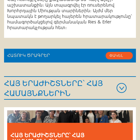
աշխատանքին։ Այն տպագրվել էր ռուսերենով
Խորհրդային Միության տարիներին։ Այժմ մեր
նպատակն է թողարկել հայերեն հրատարակությունը՝
համագործակցելով գերմանական Ries & Erler
հրատարակչության հետ։
ՀԱՏՈՒԿ ԾՐԱԳՐԵՐ
ՓԱԿԵԼ
ՀԱՅ ԵՐԱԺԻՇՏՆԵՐԸ՝ ՀԱՅ
ՀԱՄԱՅՆՔՆԵՐԻՆ
ՀԱՅ ԵՐԱԺԻՇՏՆԵՐԸ՝ ՀԱՅ