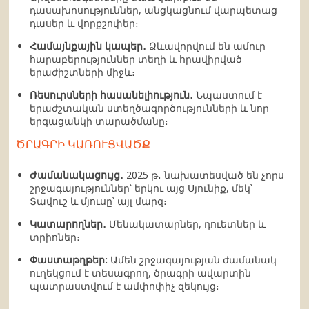
դասախոսություններ, անցկացնում վարպետաց
դասեր և վորքշոփեր։
Համայնքային կապեր․
Ձևավորվում են ամուր
հարաբերություններ տեղի և հրավիրված
երաժիշտների միջև։
Ռեսուրսների հասանելիություն․
Նպաստում է
երաժշտական ստեղծագործությունների և նոր
երգացանկի տարածմանը։
ԾՐԱԳՐԻ ԿԱՌՈՒՑՎԱԾՔ
Ժամանակացույց․
2025 թ․ նախատեսված են չորս
շրջագայություններ՝ երկու այց Սյունիք, մեկ՝
Տավուշ և մյուսը՝ այլ մարզ։
Կատարողներ․
Մենակատարներ, դուետներ և
տրիոներ։
Փաստաթղթեր:
Ամեն շրջագայության ժամանակ
ուղեկցում է տեսագրող, ծրագրի ավարտին
պատրաստվում է ամփոփիչ զեկույց։