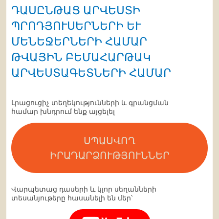
ԴԱՍԸՆԹԱՑ ԱՐՎԵՍՏԻ
ՊՐՈԴՅՈՒՍԵՐՆԵՐԻ ԵՒ Մ
ԵՆԵՋԵՐՆԵՐԻ ՀԱՄԱՐ
ԹՎԱՅԻՆ ԲԵՄԱՀԱՐԹԱԿ
ԱՐՎԵՍՏԱԳԵՏՆԵՐԻ ՀԱՄԱՐ
Լրացուցիչ տեղեկությունների և գրանցման
համար խնդրում ենք այցելել
ՍՊԱՍՎՈՂ
ԻՐԱԴԱՐՁՈՒԹՅՈՒՆՆԵՐ
Վարպետաց դասերի և կլոր սեղանների
տեսանյութերը հասանելի են մեր՝