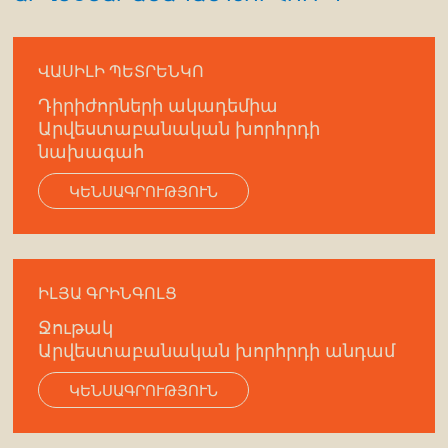
ՎԱՍԻԼԻ ՊԵՏՐԵՆԿՈ
Դիրիժորների ակադեմիա
Արվեստաբանական խորհրդի
նախագահ
ԿԵՆՍԱԳՐՈՒԹՅՈՒՆ
ԻԼՅԱ ԳՐԻՆԳՈԼՑ
Ջութակ
Արվեստաբանական խորհրդի անդամ
ԿԵՆՍԱԳՐՈՒԹՅՈՒՆ