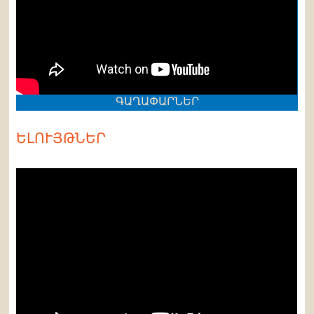
ԳԱՂԱՓԱՐՆԵՐ
ԵԼՈՒՅԹՆԵՐ