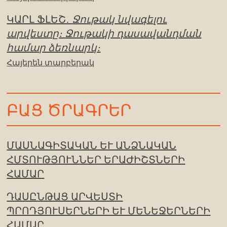
ԿԱՐԼ ՖԼԵՇ․
Ջութակ նվագելու
արվեստը։ Ջութակի դասավանդման
համար ձեռնարկ։
Հայերեն տարբերակ
ԲԱՑ ԾՐԱԳՐԵՐ
ՄԱՍՆԱԳԻՏԱԿԱՆ ԵՒ ԱՆՁՆԱԿԱՆ Հ
ՄՏՈՒԹՅՈՒՆՆԵՐ ԵՐԱԺԻՇՏՆԵՐԻ Հ
ԱՄԱՐ
ԴԱՍԸՆԹԱՑ ԱՐՎԵՍՏԻ
ՊՐՈԴՅՈՒՍԵՐՆԵՐԻ ԵՒ ՄԵՆԵՋԵՐՆԵՐԻ Հ
ԱՄԱՐ