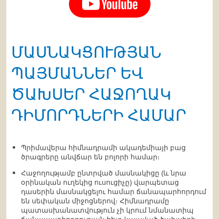
ՄԱՍՆԱԿՑՈՒԹՅԱՆ
ՊԱՅՄԱՆՆԵՐ ԵՎ
ԾԱԽՍԵՐ ՀԱՋՈՂԱԿ
ԴԻՄՈՐԴՆԵՐԻ ՀԱՄԱՐ
Պրիմավերա հիմնադրամի ակադեմիայի բաց
ծրագրերը անվճար են բոլորի համար։
Հաջողությամբ ընտրված մասնակիցը (և նրա
օրինական ուղեկից ուսուցիչը) վարպետաց
դասերին մասնակցելու համար ճանապարհորդում
են սեփական միջոցներով։ Հիմնադրամը
պատասխանատվություն չի կրում նմանատիպ