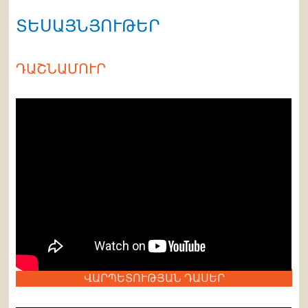
ՏԵՍԱՅՆՅՈՒԹԵՐ
ԴԱՇՆԱՄՈՒՐ
ՎԱՐՊԵՏՈՒԹՅԱՆ ԴԱՍԵՐ