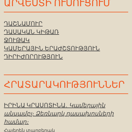
ԱՐՎԵՍՏԻ ՈՒՍՈՒՑՈՒՄ
ԴԱՇՆԱՄՈՒՐ
ԴԱՍԱԿԱՆ ԿԻԹԱՌ
ՋՈՒԹԱԿ
ԿԱՄԵՐԱՅԻՆ ԵՐԱԺՇՏՈՒԹՅՈՒՆ
ԴԻՐԻԺՈՐՈՒԹՅՈՒՆ
ՀՐԱՏԱՐԱԿՈՒԹՅՈՒՆՆԵՐ
ԻՐԻՆԱ ԿՐԱՍՈՏԻՆԱ․
Կամերային
անսամբլ։ Ձեռնարկ դասախոսների
համար։
Հայերեն տարբերակ