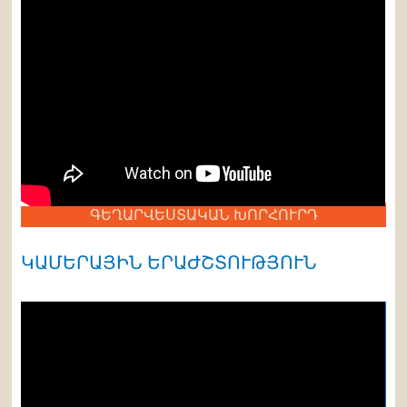
ԳԵՂԱՐՎԵՍՏԱԿԱՆ ԽՈՐՀՈՒՐԴ
ԿԱՄԵՐԱՅԻՆ ԵՐԱԺՇՏՈՒԹՅՈՒՆ