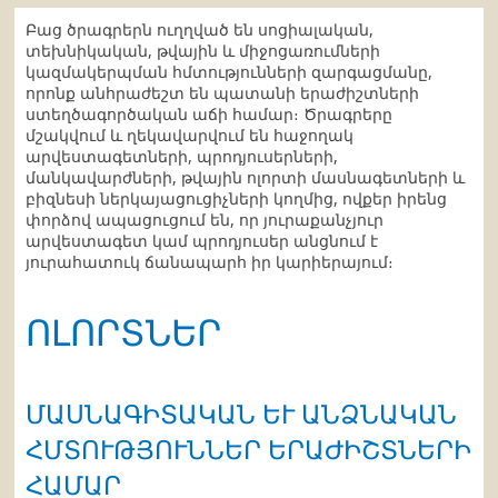
Բաց ծրագրերն ուղղված են սոցիալական,
տեխնիկական, թվային և միջոցառումների
կազմակերպման հմտությունների զարգացմանը,
որոնք անհրաժեշտ են պատանի երաժիշտների
ստեղծագործական աճի համար։ Ծրագրերը
մշակվում և ղեկավարվում են հաջողակ
արվեստագետների, պրոդյուսերների,
մանկավարժների, թվային ոլորտի մասնագետների և
բիզնեսի ներկայացուցիչների կողմից, ովքեր իրենց
փորձով ապացուցում են, որ յուրաքանչյուր
արվեստագետ կամ պրոդյուսեր անցնում է
յուրահատուկ ճանապարհ իր կարիերայում։
ՈԼՈՐՏՆԵՐ
ՄԱՍՆԱԳԻՏԱԿԱՆ ԵՒ ԱՆՁՆԱԿԱՆ Հ
ՄՏՈՒԹՅՈՒՆՆԵՐ ԵՐԱԺԻՇՏՆԵՐԻ Հ
ԱՄԱՐ