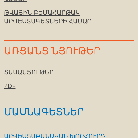
ԹՎԱՅԻՆ ԲԵՄԱՀԱՐԹԱԿ
ԱՐՎԵՍՏԱԳԵՏՆԵՐԻ ՀԱՄԱՐ
ԱՌՑԱՆՑ ՆՅՈՒԹԵՐ
ՏԵՍԱՆՅՈՒԹԵՐ
PDF
ՄԱՍՆԱԳԵՏՆԵՐ
ԱՐՎԵՍՏԱԲԱՆԱԿԱՆ ԽՈՐՀՈՒՐԴ