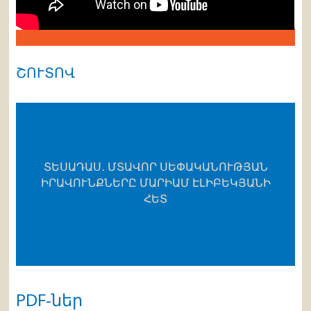
ՇՈՒՏՈՎ
ՏԵՍԱԴԱՍ․ ՄՏԱՎՈՐ ՍԵՓԱԿԱՆՈՒԹՅԱՆ
ԻՐԱՎՈՒՆՔՆԵՐԸ ՄԱՐԻԱՄ ԷԼԻԲԵԿՅԱՆԻ
ՀԵՏ
PDF-ներ