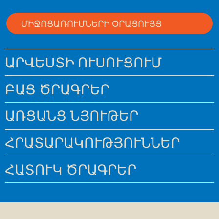
ՄԻՋՈՑԱՌՈՒՄՆԵՐԻ ՕՐԱՑՈՒՅՑ
ԱՐՎԵՍՏԻ ՈՒՍՈՒՑՈՒՄ
ԲԱՑ ԾՐԱԳՐԵՐ
ԱՌՑԱՆՑ ՆՅՈՒԹԵՐ
ՀՐԱՏԱՐԱԿՈՒԹՅՈՒՆՆԵՐ
ՀԱՏՈՒԿ ԾՐԱԳՐԵՐ