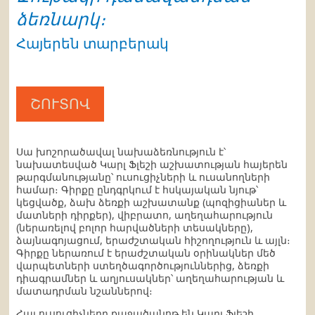
ձեռնարկ։
Հայերեն տարբերակ
ՇՈՒՏՈՎ
Սա խոշորածավալ նախաձեռնություն է՝
նախատեսված Կարլ Ֆլեշի աշխատության հայերեն
թարգմանությանը՝ ուսուցիչների և ուսանողների
համար։ Գիրքը ընդգրկում է հսկայական նյութ՝
կեցվածք, ձախ ձեռքի աշխատանք (պոզիցիաներ և
մատների դիրքեր), վիբրատո, աղեղահարություն
(ներառելով բոլոր հարվածների տեսակները),
ձայնագոյացում, երաժշտական հիշողություն և այլն։
Գիրքը ներառում է երաժշտական օրինակներ մեծ
վարպետների ստեղծագործություններից, ձեռքի
դիագրամներ և աղյուսակներ՝ աղեղահարության և
մատադրման նշաններով։
Հայ ուսուցիչները քաջածանոթ են Կարլ Ֆլեշի