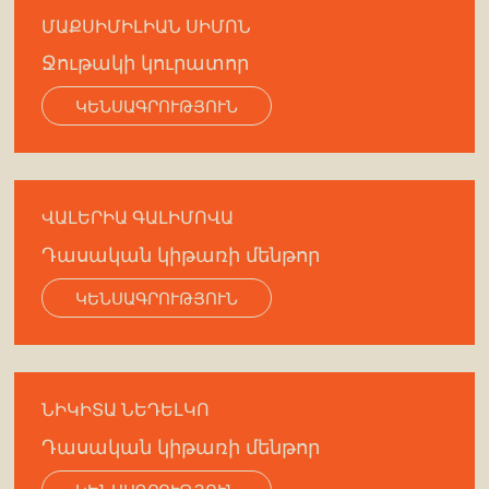
ՄԱՔՍԻՄԻԼԻԱՆ ՍԻՄՈՆ
Ջութակի կուրատոր
ԿԵՆՍԱԳՐՈՒԹՅՈՒՆ
ՎԱԼԵՐԻԱ ԳԱԼԻՄՈՎԱ
Դասական կիթառի մենթոր
ԿԵՆՍԱԳՐՈՒԹՅՈՒՆ
ՆԻԿԻՏԱ ՆԵԴԵԼԿՈ
Դասական կիթառի մենթոր