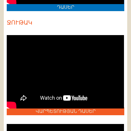
ԴԱՍԵՐ
ՋՈՒԹԱԿ
ՎԱՐՊԵՏՈՒԹՅԱՆ ԴԱՍԵՐ