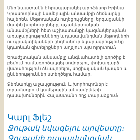
Մեր նպատակն է հրապարակել պրոֆեսոր Իրինա
Կրասոտինայի կամերային անսամբլի ձեռնարկը
հայերեն։ Մեթոդական ուղեցույցները, երգացանկի
մասին խորհուրդները, աշակերտական
անսամբլների հետ աշխատանքի կազմակերպման
առաջարկությունները և դասավանդման մեթոդների
ու պրակտիկաների ընդհանուր նկարագրությունը
կդառնան գիտելիքների աղբյուր այս ոլորտում։
Երաժշտական անսամբլը անգնահատելի գործիք է
բեմում համագործակցել սովորելու, փոխադարձ
վստահություն ձևավորելու, սոցիալական կապեր և
ընկերություններ ստեղծելու համար։
Ձեռնարկը աջակցություն և խորհուրդներ է
տրամադրում կամերային անսամբլների
դասախոսներին Հայաստանի ողջ տարածքում։
Կարլ Ֆլեշ
Ջութակ նվագելու արվեստը։
Ջութակի դասավանդման