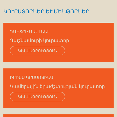
ԿՈՒՐԱՏՈՐՆԵՐ ԵՒ ՄԵՆԹՈՐՆԵՐ
ԴՄԻՏՐԻ ՄԱՍԼԵԵՒ
Դաշնամուրի կուրատոր
ԿԵՆՍԱԳՐՈՒԹՅՈՒՆ
ԻՐԻՆԱ ԿՐԱՍՈՏԻՆԱ
Կամերային երաժշտության կուրատոր
ԿԵՆՍԱԳՐՈՒԹՅՈՒՆ