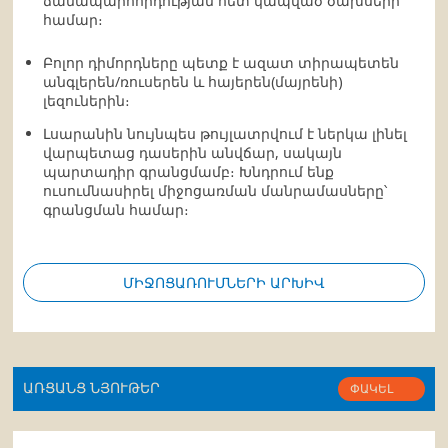
ճանապարհորդության հետ կապված ծախսերի
համար։
Բոլոր դիմորդները պետք է ազատ տիրապետեն
անգլերեն/ռուսերեն և հայերեն(մայրենի)
լեզուներին։
Լսարանին նույնպես թույլատրվում է ներկա լինել
վարպետաց դասերին անվճար, սակայն
պարտադիր գրանցմամբ։ Խնդրում ենք
ուսումնասիրել միջոցառման մանրամասները՝
գրանցման համար։
ՄԻՋՈՑԱՌՈՒՄՆԵՐԻ ԱՐԽԻՎ
ԱՌՑԱՆՑ ՆՅՈՒԹԵՐ
ՓԱԿԵԼ