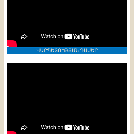
ՎԱՐՊԵՏՈՒԹՅԱՆ ԴԱՍԵՐ