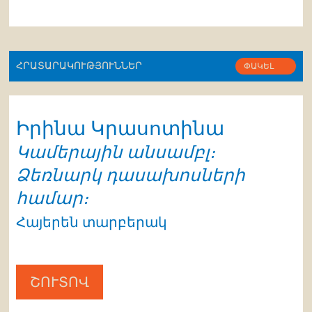
ՀՐԱՏԱՐԱԿՈՒԹՅՈՒՆՆԵՐ
ՓԱԿԵԼ
Իրինա Կրասոտինա
Կամերային անսամբլ։
Ձեռնարկ դասախոսների
համար։
Հայերեն տարբերակ
ՇՈՒՏՈՎ