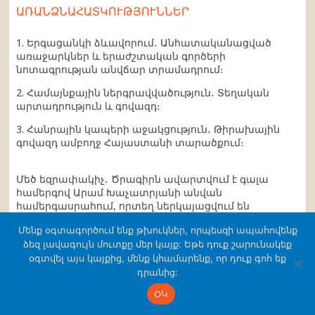
ԱՌԱՆՁՆԱՀԱՏԿՈՒԹՅՈՒՆՆԵՐ
1. Երգացանկի ձևավորում․ Անհատականացված
առաջարկներ և երաժշտական գործերի
նոտագրության անվճար տրամադրում։
2. Համայնքային ներգրավվածություն․ Տեղական
արտադրություն և գովազդ։
3. Հանրային կապերի աջակցություն․ Թիրախային
գովազդ ամբողջ Հայաստանի տարածքում։
Մեծ եզրափակիչ․ Ծրագիրն ավարտվում է գալա
համերգով Արամ Խաչատրյանի անվան
համերգասրահում, որտեղ ներկայացվում են
շրջագայության կարևոր պահերը, ելույթ են ունենում
Մենք օգտագործում ենք թխուկներ, որպեսզի ապահովենք
մասնակցող երաժիշտները և Հայաստանի մարզերից
ձեզ լավագույն մուտքը մեր կայք: Եթե դուք շարունակեք
լավագույն երիտասարդ տաղանդները։
օգտվել այս կայքից, մենք կհամարենք, որ դուք գոհ եք
Առաջին շրջագայության հաջողություն. Ոգեշնչված
դրանից:
2024 թվականին Սյունիքում կայացած դասական
ՕԿ
կիթառի շրջագայությունից՝ այս ծրագիրը հիմնվում է
դրա ապացուցված ազդեցության վրա՝ խթանելով նոր