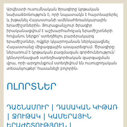
Արվեստի ուսումնական ծրագիրը կրթական
նախաձեռնություն է, որի նպատակն է հայտնաբերել
և խթանել Հայաստանի ամենահեռանկարային
երաժիշտներին։ Յուրաքանչյուր ծրագիր
իրականացվում է աշխարհահռչակ երաժիշտների
հովանու ներքո՝ ստեղծելու բարձրակարգ
երաժիշտներ, ովքեր կկարողանան ներկայացնել
Հայաստանը միջազգային ասպարեզում։ Ծրագիրը
ներառում է կրթական բազմազան գործունեություն՝
կենտրոնացած ստեղծագործական զարգացման
վրա, որի արդյունքում ստեղծվում են ուսուցողական
տեսանյութեր՝ հասանելի բոլորին։
ՈԼՈՐՏՆԵՐ
ԴԱՇՆԱՄՈՒՐ | ԴԱՍԱԿԱՆ ԿԻԹԱՌ
| ՋՈՒԹԱԿ | ԿԱՄԵՐԱՅԻՆ
ԵՐԱԺՇՏՈՒԹՅՈՒՆ |