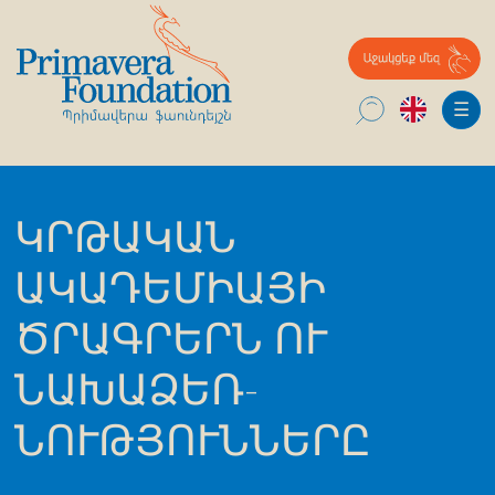
English
☰
Որոնել՝
ԿՐԹԱԿԱՆ
ԱԿԱԴԵՄԻԱՅԻ
ԾՐԱԳՐԵՐՆ ՈՒ
ՆԱԽԱՁԵՌ-
ՆՈՒԹՅՈՒՆՆԵՐԸ