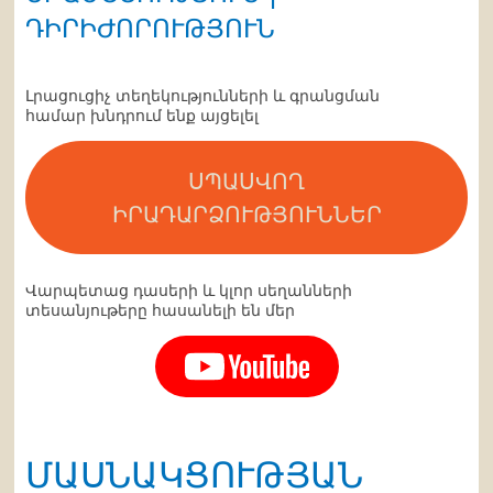
ԴԻՐԻԺՈՐՈՒԹՅՈՒՆ
Լրացուցիչ տեղեկությունների և գրանցման
համար խնդրում ենք այցելել
ՍՊԱՍՎՈՂ
ԻՐԱԴԱՐՁՈՒԹՅՈՒՆՆԵՐ
Վարպետաց դասերի և կլոր սեղանների
տեսանյութերը հասանելի են մեր
ՄԱՍՆԱԿՑՈՒԹՅԱՆ